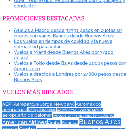
Uber: Todo lo que necesitás saber como pasajero y
conductor
PROMOCIONES DESTACADAS
¡Vuelos a Madrid desde 32391 pesos en cuotas sin
interes con varios Bancos desde Buenos Aires!
Los vuelos en tiempos de covid 10 y la nueva
normalidad para volar
Vuelos a Miami desde Buenos Aires por 37400
pesos!
Vuelos a Tokio desde Bs.As desde 40023 pesos con
Aeroméxico
Vuelos a directos a Londres por 27880 pesos desde
Buenos Aires
VUELOS MÁS BUSCADOS
AEP (Aeroparque Jorge Newbery)
Aeroméxico
aeroparque
Aeropuerto CDMX
Aeropuerto Ciudad de México
aeropuerto de palomar
Aeropuerto Internacional Benito Juárez
Buenos Aires
American Airlines
Aruba
Avianca
Caribe