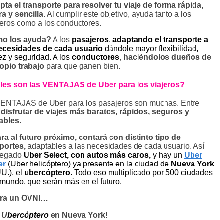
pta el transporte para resolver tu viaje de forma rápida,
a y sencilla.
Al cumplir este objetivo, ayuda tanto a los
eros como a los conductores.
o los ayuda?
A los
pasajeros
,
adaptando el transporte a
necesidades de cada usuario
dándole mayor flexibilidad,
ez y seguridad. A los
conductores
,
haciéndolos dueños de
opio trabajo
para que ganen bien.
les son las VENTAJAS de Uber para los viajeros?
ENTAJAS de Uber para los pasajeros son muchas. Entre
,
disfrutar de viajes más baratos, rápidos, seguros y
ables.
ra al futuro próximo, contará con distinto tipo de
portes,
adaptables a las necesidades de cada usuario. Así
legado
Uber Select,
con autos más caros,
y hay un
Uber
er
(Uber helicóptero) ya presente en la ciudad de
Nueva York
U.), el
ubercóptero.
Todo eso multiplicado por 500 ciudades
 mundo, que serán más en el futuro.
era un OVNI…
U
bercóptero
en Nueva York!