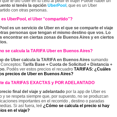
o que te dio Uber en tu celu al pedir el viaje! Puede haber un
ento si tenés la opción
UberPool
, que es un Uber
rtido con otras personas.
 es UberPool, el Uber “compartido”?
ool es un servicio de Uber en el que se comparte el viaje
tras personas que tengan el mismo destino que vos. Lo
 encontrar en ciertas zonas de Buenos Aires y en ciertos
ios.
o se calcula la TARIFA Uber en Buenos Aires?
p de Uber calcula la TARIFA en Buenos Aires
sumando
 Conceptos:
Tarifa Base + Cuota de Solicitud + Distancia +
po.
Podés ver estos precios el recuadro
TARIFAS: ¿Cuáles
los precios de Uber en Buenos Aires?
 te da TARIFAS EXACTAS y POR ADELANTADO
precio final del viaje y adelantado
por la app de Uber es
o y se respeta siempre que, por supuesto, no se produzcan
icaciones importantes en el recorrido , destino o paradas
medias. Si así fuera, leé
¿Cómo se calcula el precio si hay
os en el viaje?