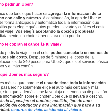
o pedir un Uber?
ico que tenés que hacer es
agregar la información de tu
no con calle y número.
A continuación, la app de Uber te
de forma anticipada y automática toda la información que
itás para elegir: qué autos pueden llevarte y cuál es el costo
del viaje.
Vos elegís aceptando la opción propuesta.
iatamente, un chofer Uber estará en tu puerta.
 te cobran si cancelás tu viaje?
o pedís tu viaje con el celu,
podés cancelarlo en menos de
utos sin costo.
Después de 5 minutos, el costo de la
lación es de $40 pesos para UberX, que es el servicio básico
er y el más común.
 qué Uber es más seguro?
 es más seguro porque
el usuario tiene toda la información.
l pasajero no solamente elige el auto más cercano y más
o, sino que, además tiene la ventaja de tener a su disposición
la información sobre el chofer Uber que lo llevará a destino.
le da al pasajero el nombre, apellido, tipo de auto,
ación del conductor y otra información que hace a su
ridad,
seguros de viaje
,
asistencia al viajero.