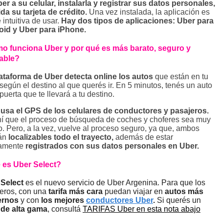
er a su celular, instalarla y registrar sus datos personales,
ida su tarjeta de crédito.
Una vez instalada, la aplicación es
e intuitiva de usar.
Hay dos tipos de aplicaciones: Uber para
id y Uber para iPhone.
o funciona Uber y por qué es más barato, seguro y
able?
ataforma de Uber detecta online los autos
que están en tu
según el destino al que querés ir. En 5 minutos, tenés un auto
 puerta que te llevará a tu destino.
 usa el GPS
de los celulares de conductores y pasajeros.
í que el proceso de búsqueda de coches y choferes sea muy
o. Pero, a la vez, vuelve al proceso seguro, ya que, ambos
rán
localizables todo el trayecto,
además de estar
iamente
registrados con sus datos personales en Uber.
 es Uber Select?
Select
es el nuevo servicio de Uber Argenina. Para que los
eros, con una
tarifa más cara
puedan viajar en
autos más
ernos
y con
los mejores
conductores Uber
.
Si querés un
 de alta gama
, consultá
TARIFAS Uber en esta nota abajo