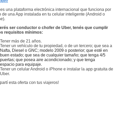
ión!
es una plataforma electrónica internacional que funciona por
 de una App instalada en tu celular inteligente (Android o
e).
erés ser conductor o chofer de Uber, tenés que cumplir
os requisitos mínimos:
Tener más de 21 años.
Tener un vehículo de tu propiedad, o de un tercero; que sea a
Nafta, Diesel o GNC; modelo 2009 o posterior; que esté en
buen estado; que sea de cualquier tamaño; que tenga 4/5
puertas; que posea aire acondicionado; y que tenga
espacio
para
equipaje.
Tener un celular Android o iPhone e instalar la app gratuita de
Uber.
artí esta oferta con tus viajeros!
book
sApp