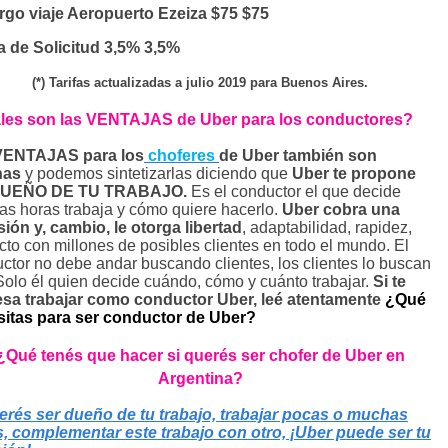
go viaje Aeropuerto Ezeiza $75 $75
 de Solicitud 3,5% 3,5%
(*) Tarifas actualizadas a julio 2019 para Buenos Aires.
les son las VENTAJAS de Uber para los conductores?
VENTAJAS para los
choferes
de Uber también son
has
y podemos sintetizarlas diciendo que
Uber te propone
DUEÑO DE TU TRABAJO.
Es el conductor el que decide
as horas trabaja y cómo quiere hacerlo.
Uber cobra una
ión y, cambio, le otorga libertad
, adaptabilidad, rapidez,
cto con millones de posibles clientes en todo el mundo. El
ctor no debe andar buscando clientes, los clientes lo buscan
 Solo él quien decide cuándo, cómo y cuánto trabajar.
Si te
esa trabajar como conductor Uber, leé atentamente
¿Qué
itas para ser conductor de Uber?
¿Qué tenés que hacer si querés ser chofer de Uber en
Argentina?
erés ser dueño de tu trabajo, trabajar pocas o muchas
, complementar este trabajo con otro, ¡Uber puede ser tu