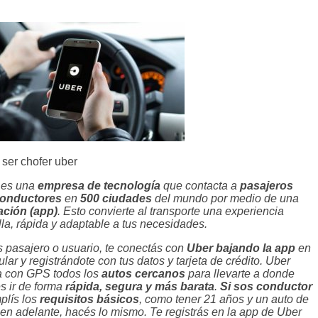
ser chofer uber
r
es una
empresa de tecnología
que contacta a
pasajeros
onductores
en
500 ciudades
del mundo por medio de una
ación (app)
. Esto convierte al transporte una experiencia
lla, rápida y adaptable a tus necesidades.
s pasajero o usuario, te conectás con
Uber bajando la app
en
lular y registrándote con tus datos y tarjeta de crédito. Uber
 con GPS todos los
autos cercanos
para llevarte a donde
s ir de forma
rápida, segura y más barata
.
Si sos conductor
plís los
requisitos básicos
, como tener 21 años y un auto de
en adelante, hacés lo mismo. Te registrás en la app de Uber