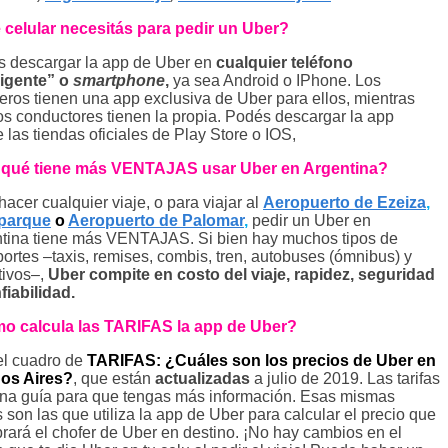
celular necesitás para pedir un Uber?
 descargar la app de Uber en
cualquier teléfono
ligente” o
smartphone
,
ya sea Android o IPhone. Los
eros tienen una app exclusiva de Uber para ellos, mientras
os conductores tienen la propia. Podés descargar la app
 las tiendas oficiales de Play Store o IOS,
 qué tiene más VENTAJAS usar Uber en Argentina?
hacer cualquier viaje, o para viajar al
Aeropuerto de Ezeiza
,
parque
o
Aeropuerto de Palomar
,
pedir un Uber en
tina tiene más VENTAJAS. Si bien hay muchos tipos de
portes –taxis, remises, combis, tren, autobuses (ómnibus) y
tivos–,
Uber compite en costo del viaje, rapidez, seguridad
fiabilidad.
o calcula las TARIFAS la app de Uber?
el cuadro de
TARIFAS: ¿Cuáles son los precios de Uber en
os Aires?
, que están
actualizadas
a julio de 2019. Las tarifas
na guía para que tengas más información. Esas mismas
as son las que utiliza la app de Uber para calcular el precio que
brará el chofer de Uber en destino. ¡No hay cambios en el