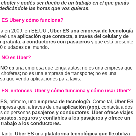
o
chofer
y
podés ser dueño de un trabajo en el que ganás
dedicándole las horas que vos quieras.
 ES Uber y cómo funciona?
a en 2009, en EE.UU.,
Uber ES una empresa de tecnología
creó una
aplicación que contacta, a través del celular y de
 gratuita, a conductores con pasajeros
y que está presente
0 ciudades del mundo.
 NO es Uber?
 NO
es
una empresa que tenga autos; no es una empresa que
 choferes; no es una empresa de transporte; no es una
a que venda aplicaciones para taxis.
 ES, entonces, Uber y cómo funciona y cómo usar Uber?
 ES
, primero, una
empresa de tecnología
. Como tal,
Uber ES
mpresa que, a través de una
aplicación (app),
contacta a dos
os de personas
pasajeros y conductores
.
Uber ofrece viajes
aratos, seguros y confiables a los pasajeros y ofrece un
trabajo a los conductores.
o tanto,
Uber ES
una
plataforma tecnológica que flexibiliza