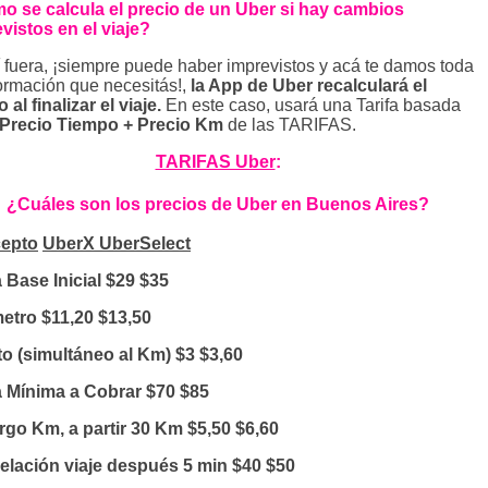
 se calcula el precio de un Uber si hay cambios
vistos en el viaje?
í fuera, ¡siempre puede haber imprevistos y acá te damos toda
formación que necesitás!,
la App de Uber recalculará el
 al finalizar el viaje.
En este caso, usará una Tarifa basada
Precio Tiempo + Precio Km
de las TARIFAS.
TARIFAS Uber
:
¿Cuáles son los precios de Uber en Buenos Aires?
epto
UberX
UberSelect
a Base Inicial $29 $35
etro $11,20 $13,50
o (simultáneo al Km) $3 $3,60
a Mínima a Cobrar $70 $85
go Km, a partir 30 Km $5,50 $6,60
lación viaje después 5 min $40 $50